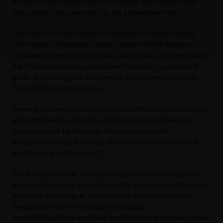
bereit sei, den Jugendlichen zu helfen. Die Räume seien
vorhanden: "Man setzt sich in ein gemachtes Nest."
Doch nicht nur die Kommune versprach Unterstützung.
"Wir können Synergien nutzen", meinte David Bätzner,
Vorsitzender von "Fun for Kids". Der Verein, der regelmäßig
die Stadtranderholung organisiert, hat mit Jugendarbeit
große Erfahrung und wäre bereit, bei Interesse mit dem
Jugendclub zu kooperieren.
Derweil klebten schon mal die ersten Wunschzettel an den
aufgestellten Pin-Wänden. Auf einem stand, dass der
Jugendclub ab 14 Jahren geöffnet werden sollte.
Spielnachmittage, Ausflüge, Mottoabende und natürlich
auch Feste wurden notiert.
Der Rahmen für die Veranstaltung wurde bewusst locker
gewählt. Nebenher gab es Getränke, und vor dem Clubraum
stand ein Pizzawagen. Im Laufe des Abends kamen im
Gespräch weitere Vorschläge zusammen.
Andrea Kopp hatte am Ende den Eindruck gewonnen, dass