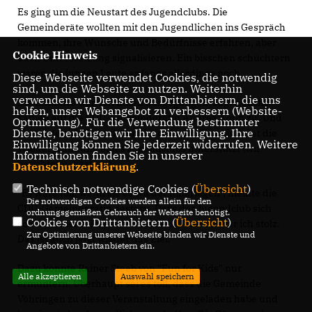
Es ging um die Neustart des Jugendclubs. Die
Gemeinderäte wollten mit den Jugendlichen ins Gespräch
kommen, ihre Wünsche und Bedürfnisse erfahren, aber
Cookie Hinweis
auch Unterstützung signalisieren. Ein bisschen schüchtern
waren die jungen Leute anfangs allerdings noch.
Diese Webseite verwendet Cookies, die notwendig
sind, um die Webseite zu nutzen. Weiterhin
verwenden wir Dienste von Drittanbietern, die uns
Die Initiative war von ihnen ausgegangen. Jugendliche
helfen, unser Webangebot zu verbessern (Website-
kamen auf die CDU-Gemeinderätin Andrea Kopp zu. Und
Optmierung). Für die Verwendung bestimmter
Dienste, benötigen wir Ihre Einwilligung. Ihre
sie setzte sich dann dafür ein, dass der Gemeinderat die
Einwilligung können Sie jederzeit widerrufen. Weitere
Wiedergründung eines Jugendclubs unterstützt (wir
Informationen finden Sie in unserer
berichteten gestern).
Datenschutzerklärung
.
Technisch notwendige Cookies (
Übersicht
)
"Es wäre toll, wenn sie es wieder hinkriegen", meinte die
Die notwendigen Cookies werden allein für den
CDU-Gemeinderätin gestern. Dass der Jugendclub sich
ordnungsgemäßen Gebrauch der Webseite benötigt.
Cookies von Drittanbietern (
Übersicht
)
schon immer selbst verwaltet habe, "darauf war ich stolz.
Zur Optimierung unserer Webseite binden wir Dienste und
Das ist auch jetzt wieder das Ziel."
Angebote von Drittanbietern ein.
Dazu konnte Rainer Steeb von "Fun for Kids" nur
Alle akzeptieren
Auswahl speichern
ermuntern. Überhaupt sei es toll, dass die Gemeinde
Vöhringen zu dieser Veranstaltung eingeladen habe und