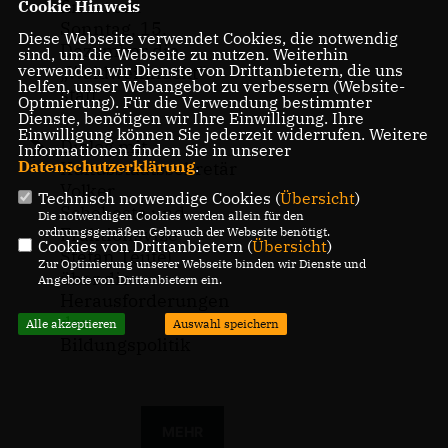
findet am
Cookie Hinweis
Sonntag, 15.
Diese Webseite verwendet Cookies, die notwendig
Dezember die
sind, um die Webseite zu nutzen. Weiterhin
verwenden wir Dienste von Drittanbietern, die uns
Waldweihnacht“
helfen, unser Webangebot zu verbessern (Website-
statt.
Optmierung). Für die Verwendung bestimmter
Dienste, benötigen wir Ihre Einwilligung. Ihre
Einwilligung können Sie jederzeit widerrufen. Weitere
Dialog mit
Informationen finden Sie in unserer
Datenschutzerklärung
.
Kultusstaatssekretär
Volker
Technisch notwendige Cookies (
Übersicht
)
Schebesta und
Die notwendigen Cookies werden allein für den
Fraktionsvize
ordnungsgemäßen Gebrauch der Webseite benötigt.
Cookies von Drittanbietern (
Übersicht
)
Stefan Teufel
Zur Optimierung unserer Webseite binden wir Dienste und
über die
Angebote von Drittanbietern ein.
Herausforderungen
der
Alle akzeptieren
Auswahl speichern
Bildungspolitik
MEHR