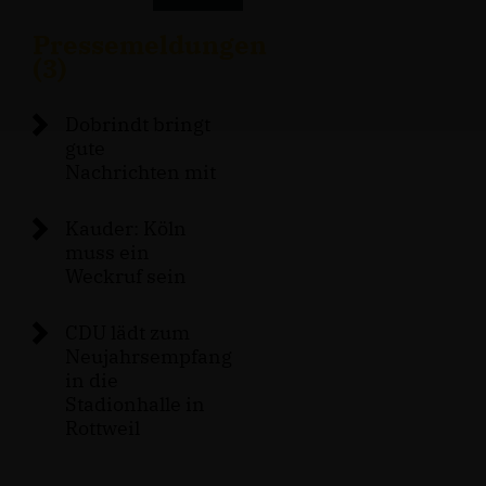
Pressemeldungen
(3)
Dobrindt bringt
gute
Nachrichten mit
Kauder: Köln
muss ein
Weckruf sein
CDU lädt zum
Neujahrsempfang
in die
Stadionhalle in
Rottweil